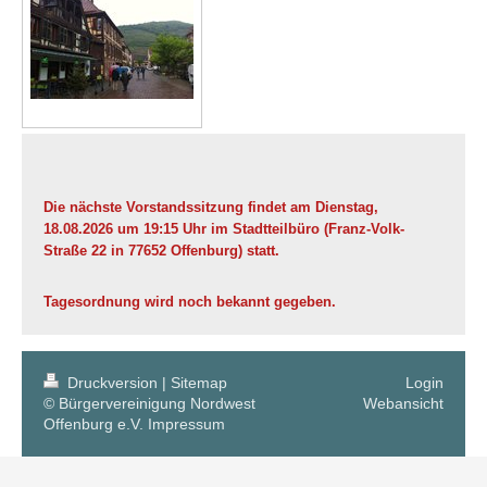
Die nächste Vorstandssitzung findet am Dienstag,
18.08.2026 um 19:15 Uhr im Stadtteilbüro (Franz-Volk-
Straße 22 in 77652 Offenburg) statt.
Tagesordnung wird noch bekannt gegeben.
Druckversion
|
Sitemap
Login
© Bürgervereinigung Nordwest
Webansicht
Offenburg e.V.
Impressum